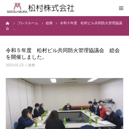
ーム
プレスルーム
総務
令和５年度 松村ビル共同防火管理協議
会社案内
会 …
繊維事業
令和５年度 松村ビル共同防火管理協議会 総会
を開催しました。
不動産事業
2023.01.23
総務
貸会議室
シルクショップ
プレスルーム
サステナビリティ