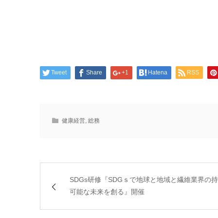
Tweet
Share
+1
Hatena
RSS
健康経営
,
総務
SDGs研修『SDGｓで地球と地域と繊維業界の
可能な未来を創る』開催