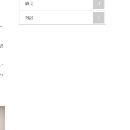
防災
47
雑談
2
ー
姿
い
っ