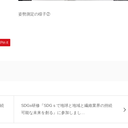
姿勢測定の様子②
Pin it
持続
SDGs研修『SDGｓで地球と地域と繊維業界の持続
可能な未来を創る』に参加しまし…