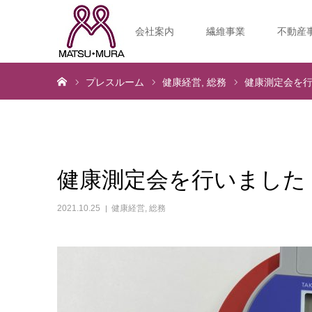
会社案内
繊維事業
不動産
ホーム
プレスルーム
健康経営
総務
健康測定会を
健康測定会を行いました
2021.10.25
健康経営
,
総務