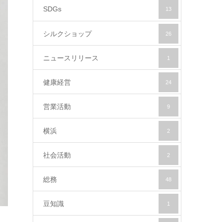
SDGs
13
シルクショップ
26
ニュースリリース
1
健康経営
24
営業活動
9
横浜
2
社会活動
2
総務
48
豆知識
1