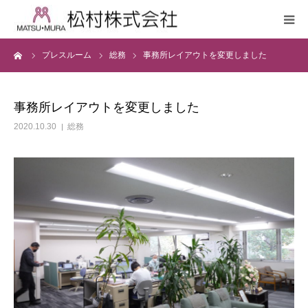
ーム
プレスルーム
総務
事務所レイアウトを変更しました
会社案内
繊維事業
事務所レイアウトを変更しました
2020.10.30
総務
不動産事業
貸会議室
シルクショップ
プレスルーム
サステナビリティ