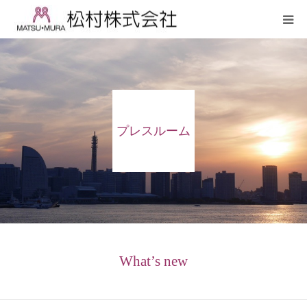
会社案内
繊維事業
プレスルーム
不動産事業
貸会議室
シルクショップ
プレスルーム
What’s new
サステナビリティ