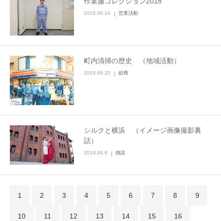
作業服コレクション2018
2018.06.24
営業活動
町内清掃の歴史 （地域活動）
2018.06.22
総務
シルクと横浜 （イメージ画像撮影裏
話）
2018.06.9
雑談
1
2
3
4
5
6
7
8
9
10
11
12
13
14
15
16